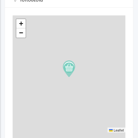
+
−
Leaflet