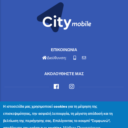
ΕΠΙΚΟΙΝΩΝΙΑ
Διεύθυνση:
ΑΚΟΛΟΥΘΗΣΤΕ ΜΑΣ
Η ιστοσελίδα μας χρησιμοποιεί cookies για τη μέτρηση της
© Copyright ΔΗΜΟΣ ΝΑΥΠΑΚΤΙΑΣ 2024. All Rights
επισκεψιμότητας, την ασφαλή λειτουργία, τη μέγιστη απόδοσή και τη
Reserved.
βελτίωση της περιήγησης σας. Επιλέγοντας το κουμπί "Συμφωνώ",
Επικοινωνία
|
Πολιτική Απορρήτου
|
Αίτημα Διαγραφής
Μάθετε Περισσότερα