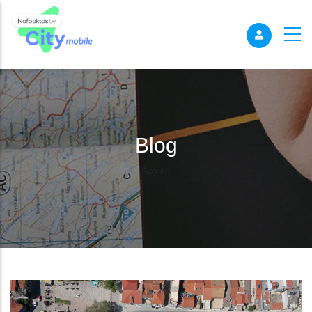
Blog
Breadcrumb
Αρχική