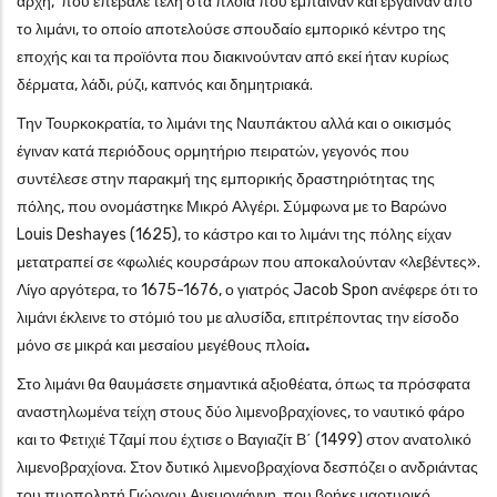
αρχή, που επέβαλε τέλη στα πλοία που έμπαιναν και έβγαιναν από
το λιμάνι, το οποίο αποτελούσε σπουδαίο εμπορικό κέντρο της
εποχής και τα προϊόντα που διακινούνταν από εκεί ήταν κυρίως
δέρματα, λάδι, ρύζι, καπνός και δημητριακά.
Την Τουρκοκρατία, το λιμάνι της Ναυπάκτου αλλά και ο οικισμός
έγιναν κατά περιόδους ορμητήριο πειρατών, γεγονός που
συντέλεσε στην παρακμή της εμπορικής δραστηριότητας της
πόλης, που ονομάστηκε Μικρό Αλγέρι. Σύμφωνα με το Βαρώνο
Louis Deshayes (1625), το κάστρο και το λιμάνι της πόλης είχαν
μετατραπεί σε «φωλιές κουρσάρων που αποκαλούνταν «λεβέντες».
Λίγο αργότερα, το 1675-1676, ο γιατρός Jacob Spon ανέφερε ότι το
λιμάνι έκλεινε το στόμιό του με αλυσίδα, επιτρέποντας την είσοδο
μόνο σε μικρά και μεσαίου μεγέθους πλοία
.
Στο λιμάνι θα θαυμάσετε σημαντικά αξιοθέατα, όπως τα πρόσφατα
αναστηλωμένα τείχη στους δύο λιμενοβραχίονες, το ναυτικό φάρο
και το Φετιχιέ Τζαμί που έχτισε ο Βαγιαζίτ Β΄ (1499) στον ανατολικό
λιμενοβραχίονα. Στον δυτικό λιμενοβραχίονα δεσπόζει ο ανδριάντας
του πυρπολητή Γιώργου Ανεμογιάννη, που βρήκε μαρτυρικό