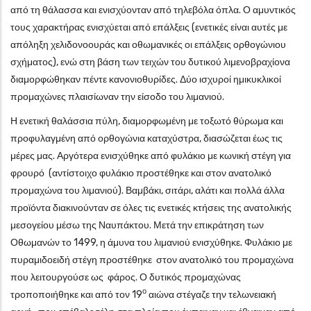
από τη θάλασσα και ενισχύονταν από τηλεβόλα όπλα. Ο αμυντικός
τους χαρακτήρας ενισχύεται από επάλξεις (ενετικές είναι αυτές με
απόληξη χελιδονοουράς και οθωμανικές οι επάλξεις ορθογώνιου
σχήματος), ενώ στη βάση των τειχών του δυτικού λιμενοβραχίονα
διαμορφώθηκαν πέντε κανονιοθυρίδες. Δύο ισχυροί ημικυκλικοί
προμαχώνες πλαισίωναν την είσοδο του λιμανιού.
Η ενετική θαλάσσια πύλη, διαμορφωμένη με τοξωτό θύρωμα και
προφυλαγμένη από ορθογώνια καταχύστρα, διασώζεται έως τις
μέρες μας. Αργότερα ενισχύθηκε από φυλάκιο με κωνική στέγη για
φρουρό (αντίστοιχο φυλάκιο προστέθηκε και στον ανατολικό
προμαχώνα του λιμανιού). Βαμβάκι, σιτάρι, αλάτι και πολλά άλλα
προϊόντα διακινούνταν σε όλες τις ενετικές κτήσεις της ανατολικής
μεσογείου μέσω της Ναυπάκτου. Μετά την επικράτηση των
Οθωμανών το 1499, η άμυνα του λιμανιού ενισχύθηκε. Φυλάκιο με
πυραμιδοειδή στέγη προστέθηκε στον ανατολικό του προμαχώνα
που λειτουργούσε ως φάρος. Ο δυτικός προμαχώνας
ο
τροποποιήθηκε και από τον 19
αιώνα στέγαζε την τελωνειακή