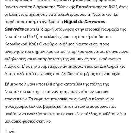
θάνατο κατά τη διάρκεια της Ελληνικής Επανάστασης το 1821, όταν
οι Έλληνες επιχείρησαν να απελευθερώσουν τη Ναύπακτο. Σε
μικρή απόσταση, το άγαλμα του
Miguel d
e
Cervantes
Saavedra
αποτελεί διαρκή υπόμνηση στην ιστορική Ναυμαχία της
Ναυπάκτου (1571) που έλαβε χώρα στη δυτική είσοδο του
Κορινθιακού. Κάθε Οκτώβριο, ο Δήμος Ναυπακτίας, προς
ανάμνησιν του σημαντικού αυτού ιστορικού γεγονότος, διοργανώνει
εκδηλώσεις και αναπαράσταση της ναυμαχίας στο μικρό ενετικό
λιμανάκι. Σ’ αυτήν συμμετέχουν αντιπροσωπείες και Διπλωματικές
Αποστολές από τις χώρες που έλαβαν τότε μέρος στη ναυμαχία.
Σήμερα το λιμάνι αποτελεί σήμα κατατεθέν της πόλης της
Ναυπάκτου και σημείο συνάντησης των ντόπιων και των
επισκεπτών. Τα καφέ, τα μπαράκια, τα αιωνόβια πλατάνια, οι
πολύχρωμες ξύλινες βάρκες και τα ιστία των ιστιοφόρων, που
μοιάζουν να εναλλάσσονται με τις ενετικές επάλξεις, συνθέτουν ένα
μοναδικό φυσικό σκηνικό.
Πηγή: