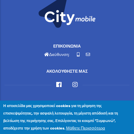
ΕΠΙΚΟΙΝΩΝΙΑ
Διεύθυνση:
ΑΚΟΛΟΥΘΗΣΤΕ ΜΑΣ
Η ιστοσελίδα μας χρησιμοποιεί cookies για τη μέτρηση της
© Copyright ΔΗΜΟΣ ΝΑΥΠΑΚΤΙΑΣ 2024. All Rights
επισκεψιμότητας, την ασφαλή λειτουργία, τη μέγιστη απόδοσή και τη
Reserved.
βελτίωση της περιήγησης σας. Επιλέγοντας το κουμπί "Συμφωνώ",
Επικοινωνία
|
Πολιτική Απορρήτου
|
Αίτημα Διαγραφής
Μάθετε Περισσότερα
αποδέχεστε την χρήση των cookies.