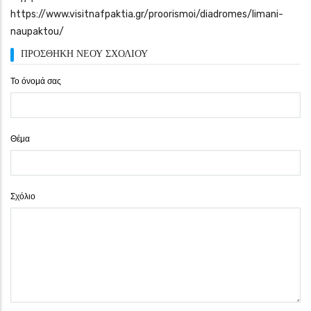
https://www.visitnafpaktia.gr/proorismoi/diadromes/limani-
naupaktou/
ΠΡΟΣΘΉΚΗ ΝΈΟΥ ΣΧΟΛΊΟΥ
Το όνομά σας
Θέμα
Σχόλιο