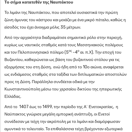
Το σήμα κατατεθέν της Ναυπάκτου
Το λιμάνι της Ναυπάκτου, που αποτελεί ουσιαστικά την πρώτη
ζώνη άμυνας του κάστρου και μοιάζει με ένα μικρό πέταλο, καθώς η
είσοδός του έχει άνοιγμα μόλις 35 μέτρων.
Από την αρχαιότητα διαδραμάτισε σημαντικό ρόλο στην περιοχή,
κυρίως ως ναυτικός σταθμός κατά τους Μεσσηνιακούς πολέμους
ος
ο
και τον Πελοποννησιακό πόλεμο (5
-4
αι. π.Χ). Την εποχή του
Βυζαντίου, καθιερώνεται ως βάση του βυζαντινού στόλου για τις
εξορμήσεις του στη Δύση, ενώ ήδη από το 10ο αιώνα, αναφέρεται
ως ενδιάμεσος σταθμός στα ταξίδια των διπλωματικών αποστολών
προς τη Δύση. Παράλληλα συνδέεται οδικά με την
Κωνσταντινούπολη μέσω του χερσαίου δικτύου της ηπειρωτικής
Ελλάδας.
Από το 1407 έως το 1499, την περίοδο της Α΄ Ενετοκρατίας, η
Ναύπακτος γνώρισε μεγάλη εμπορική ανάπτυξη, οι Ενετοί
συνέδεσαν με τείχη την ακρόπολη με το λιμάνι και διαμόρφωσαν
αμυντικά το τελευταίο. Τα επιθαλάσσια τείχη βρέχονταν εξωτερικά